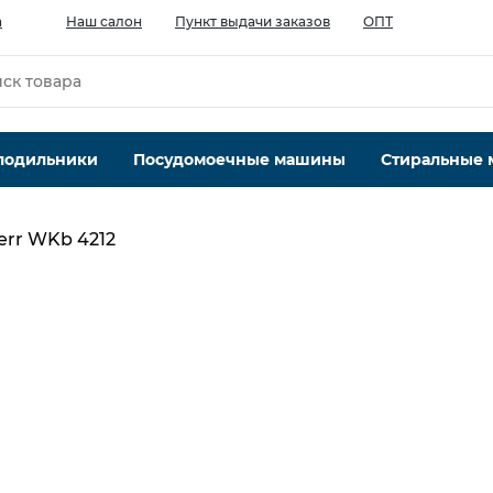
а
Наш салон
Пункт выдачи заказов
ОПТ
лодильники
Посудомоечные машины
Стиральные
err WKb 4212
Макс. количество бутылок об. 0,75 л.
200
Количество температурных зон шт.
1