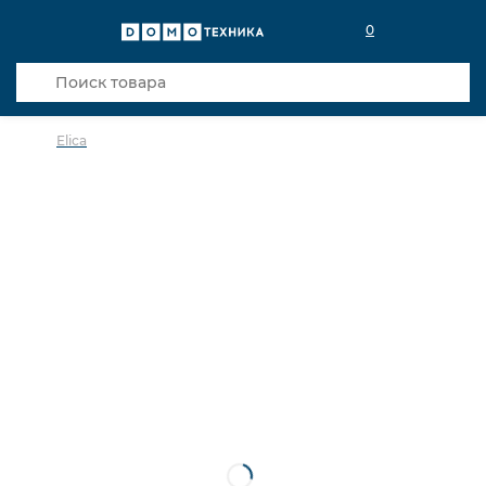
0
Elica
в избранное
сравнить
Код товара: 0031147
Кредит 0,001% 18 мес
Хит