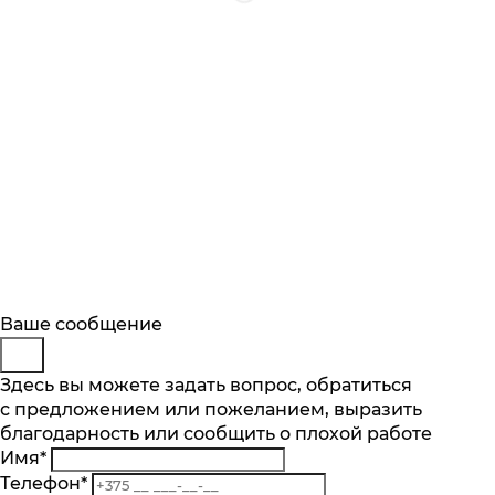
Будьте в курсе
Заказ обратного звонка
Ваше сообщение
Описание
Характеристики
Отзывы
Подпишитесь на последние обновления
Представьтесь
Здесь вы можете задать вопрос, обратиться
Основные характеристики
и узнавайте о новинках и специальных
с предложением или пожеланием, выразить
Телефон
*
предложениях первыми
благодарность или сообщить о плохой работе
Комментарий
Производительность мотора, м.куб/ч
Имя
*
700
Подписаться
Телефон
*
Кол-во скоростей, шт