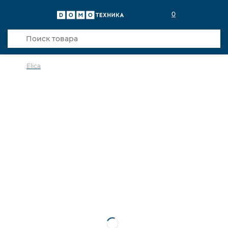
0
Elica
в избранное
сравнить
Код товара: 0034165
Видео