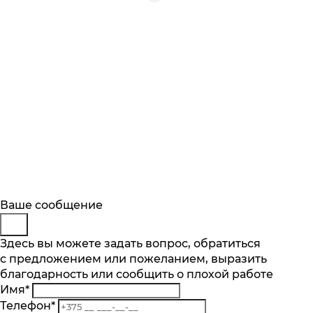
Будьте в курсе
Заказ обратного звонка
Ваше сообщение
Описание
Характеристики
Отзывы
Подпишитесь на последние обновления
Представьтесь
Здесь вы можете задать вопрос, обратиться
Основные характеристики
и узнавайте о новинках и специальных
с предложением или пожеланием, выразить
Телефон
*
предложениях первыми
благодарность или сообщить о плохой работе
Комментарий
Максимальная вместимость, компл
Имя
*
9
Подписаться
Телефон
*
Кол-во программ, шт