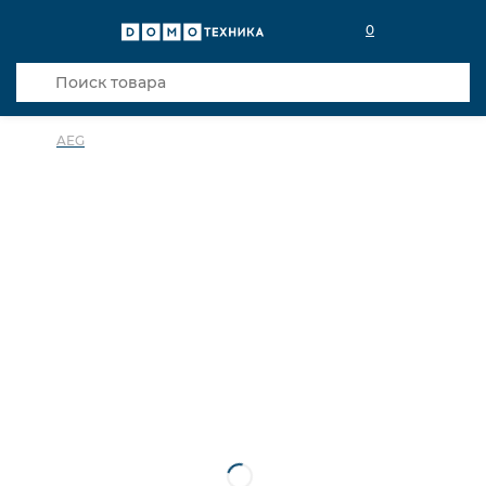
0
AEG
в избранное
сравнить
Код товара: 0018986